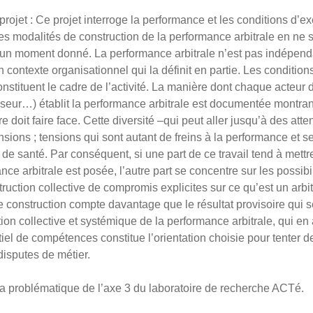
ojet : Ce projet interroge la performance et les conditions d’exe
 les modalités de construction de la performance arbitrale en ne s
à un moment donné. La performance arbitrale n’est pas indépenda
un contexte organisationnel qui la définit en partie. Les conditio
onstituent le cadre de l’activité. La manière dont chaque acteur 
seur…) établit la performance arbitrale est documentée montrant
re doit faire face. Cette diversité –qui peut aller jusqu’à des att
ensions ; tensions qui sont autant de freins à la performance et 
 santé. Par conséquent, si une part de ce travail tend à mettre 
nce arbitrale est posée, l’autre part se concentre sur les poss
struction collective de compromis explicites sur ce qu’est un arb
 construction compte davantage que le résultat provisoire qui sera
tion collective et systémique de la performance arbitrale, qui e
tiel de compétences constitue l’orientation choisie pour tenter d
isputes de métier.
la problématique de l’axe 3 du laboratoire de recherche ACTé.